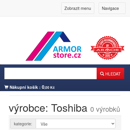
Zobrazit menu
Navigace
HLEDAT
0
Nákupní košík :
,00 Kč
výrobce: Toshiba
Přihlášení zákazníka
0 výrobků
kategorie: