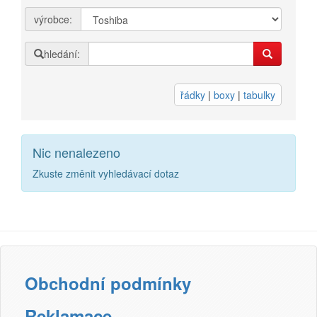
výrobce:
Přihlásit se
hledání:
Nová registrace
Ztráta hesla
řádky
|
boxy
|
tabulky
Kategorie
Výrobci
Nic nenalezeno
3DW
Zkuste změnit vyhledávací dotaz
Armor
Brother
Canon
Citizen
Obchodní podmínky
Dell
Reklamace