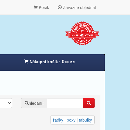
Košík
Závazně objednat
0
Nákupní košík :
,00 Kč
hledání:
řádky
|
boxy
|
tabulky