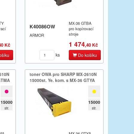
TY
MX-36 GTBA
K40086OW
vací
pro kopírovací
stroje
ARMOR
1 474
40 Kč
,40 Kč
ks
ošíku
Do košíku
2610N
toner OWA pro SHARP MX-​2610N
 GTMA
15000st.​ Ye.​ kom.​ s MX-36 GTYA
15000
15000
str.
str.
MA
MX-36 GTYA