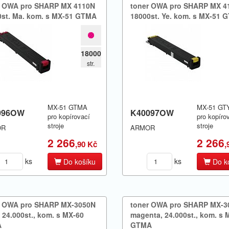
r OWA pro SHARP MX 4110N
toner OWA pro SHARP MX 4
st.​ Ma.​ kom.​ s MX-51 GTMA
18000st.​ Ye.​ kom.​ s MX-51 
18000
str.
MX-51 GTMA
MX-51 GT
096OW
K40097OW
pro kopírovací
pro kopíro
stroje
stroje
OR
ARMOR
2 266
2 266
,90 Kč
,
ks
ks
Do košíku
Do k
r OWA pro SHARP MX-​3050N
toner OWA pro SHARP MX-​
 24.​000st.​,​ kom.​ s MX-60
magenta,​ 24.​000st.​,​ kom.​ s
A
GTMA