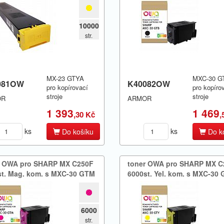
10000
str.
MX-23 GTYA
MXC-30 G
081OW
K40082OW
pro kopírovací
pro kopíro
stroje
stroje
OR
ARMOR
1 393
1 469
,30 Kč
,
ks
ks
Do košíku
Do k
r OWA pro SHARP MX C250F
toner OWA pro SHARP MX C
t.​ Mag.​ kom.​ s MXC-30 GTM
6000st.​ Yel.​ kom.​ s MXC-30
6000
str.