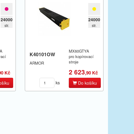
24000
24000
str.
str.
A
MX60GTYA
K40101OW
vací
pro kopírovací
stroje
ARMOR
2 623
90 Kč
,90 Kč
ks
ošíku
Do košíku