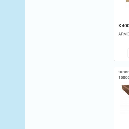
Mita
More
K40
Nakajima
ARM
Nashua
NEC
Nixdorf
tone
Océ
15000
Okidata
Olivetti
Olympia
Panasonic