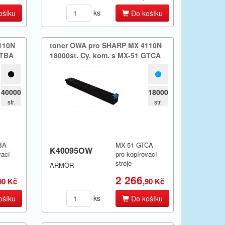
ks
ošíku
Do košíku
110N
toner OWA pro SHARP MX 4110N
GTBA
18000st.​ Cy.​ kom.​ s MX-51 GTCA
40000
18000
str.
str.
BA
MX-51 GTCA
K40095OW
vací
pro kopírovací
stroje
ARMOR
2 266
90 Kč
,90 Kč
ks
ošíku
Do košíku