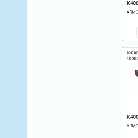
K40
Philips
ARM
Printronix
Ricoh
Samsung
tone
Seikosha
10000
Sharp
Smith
Star
Tally
Toshiba
K40
ARM
Towa