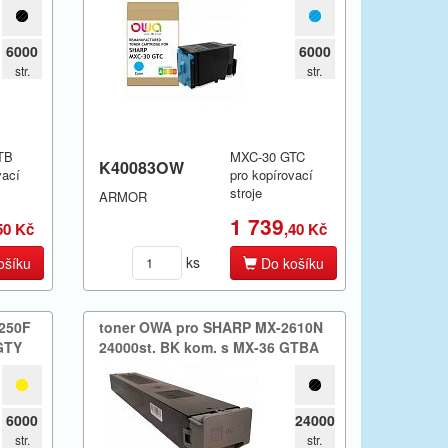
6000
6000
str.
str.
TB
MXC-30 GTC
K40083OW
vací
pro kopírovací
stroje
ARMOR
1 739
50 Kč
,40 Kč
ks
ošíku
Do košíku
250F
toner OWA pro SHARP MX-​2610N
 GTY
24000st.​ BK kom.​ s MX-36 GTBA
6000
24000
str.
str.