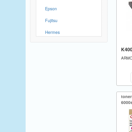
Epson
Fujitsu
Hermes
HP (Hewlett Packard)
K40
IBM
ARM
Konica
Konica-Minolta (Minolta)
Kyocera
tone
6000s
Lexmark
Mannesmann Tally
Mectec