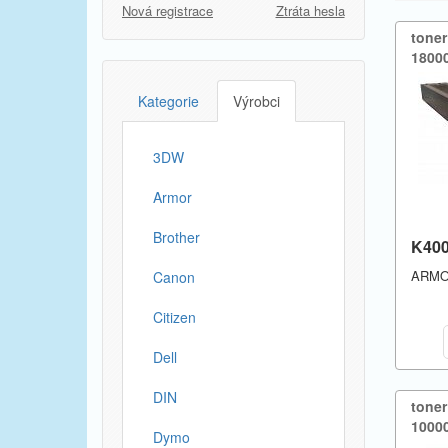
Nová registrace
Ztráta hesla
tone
18000
Kategorie
Výrobci
3DW
Armor
Brother
K40
ARM
Canon
Citizen
Dell
DIN
tone
10000
Dymo