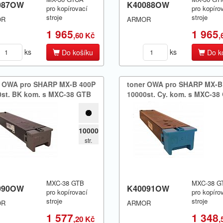
087OW
K40088OW
pro kopírovací
pro kopíro
stroje
stroje
OR
ARMOR
1 965
1 965
,60 Kč
,
ks
ks
Do košíku
Do k
r OWA pro SHARP MX-​B 400P
toner OWA pro SHARP MX-​B
st.​ BK kom.​ s MXC-38 GTB
10000st.​ Cy.​ kom.​ s MXC-3
10000
str.
MXC-38 GTB
MXC-38 G
090OW
K40091OW
pro kopírovací
pro kopíro
stroje
stroje
OR
ARMOR
1 577
1 348
,20 Kč
,