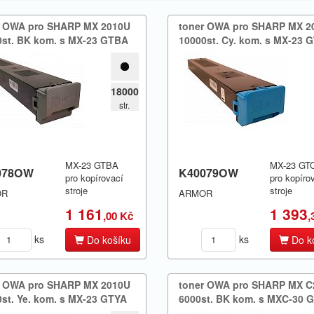
r OWA pro SHARP MX 2010U
toner OWA pro SHARP MX 2
st.​ BK kom.​ s MX-23 GTBA
10000st.​ Cy.​ kom.​ s MX-23
18000
str.
MX-23 GTBA
MX-23 GT
078OW
K40079OW
pro kopírovací
pro kopíro
stroje
stroje
OR
ARMOR
1 161
1 393
,00 Kč
,
ks
ks
Do košíku
Do k
r OWA pro SHARP MX 2010U
toner OWA pro SHARP MX C
st.​ Ye.​ kom.​ s MX-23 GTYA
6000st.​ BK kom.​ s MXC-30 