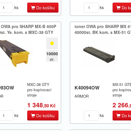
ks
ks
Do košíku
Do k
r OWA pro SHARP MX-​B 400P
toner OWA pro SHARP MX 4
st.​ Ye.​ kom.​ s MXC-38 GTY
40000st.​ BK kom.​ s MX-51 
10000
str.
MXC-38 GTY
MX-51 GT
093OW
K40094OW
pro kopírovací
pro kopíro
stroje
stroje
OR
ARMOR
1 348
2 266
,50 Kč
,
ks
ks
Do košíku
Do k