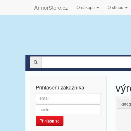
ArmorStore.cz
O nákupu
O shopu
vý
Přihlášení zákazníka
kateg
Přihlásit se