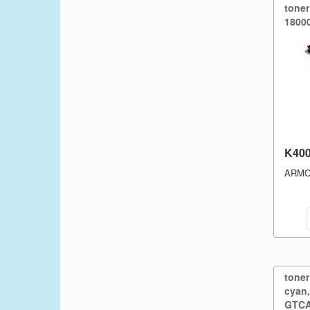
tone
18000
K40
ARM
tone
cyan,​
GTC