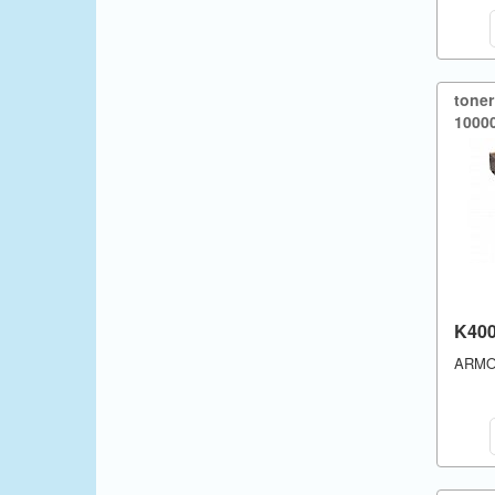
Triumph Adler
Utax
Xerox
tone
10000
jiné
K40
ARM