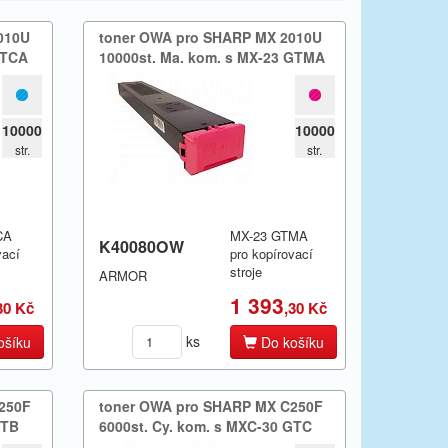
010U
toner OWA pro SHARP MX 2010U
 GTCA
10000st.​ Ma.​ kom.​ s MX-23 GTMA
10000
10000
str.
str.
CA
MX-23 GTMA
K40080OW
vací
pro kopírovací
stroje
ARMOR
1 393
30 Kč
,30 Kč
ks
ošíku
Do košíku
250F
toner OWA pro SHARP MX C250F
GTB
6000st.​ Cy.​ kom.​ s MXC-30 GTC