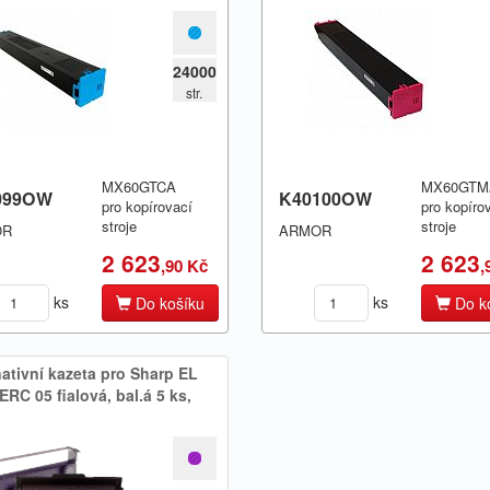
24000
str.
MX60GTCA
MX60GTM
099OW
K40100OW
pro kopírovací
pro kopíro
stroje
stroje
OR
ARMOR
2 623
2 623
,90 Kč
,
ks
ks
Do košíku
Do k
nativní kazeta pro Sharp EL
ERC 05 fialová,​ bal.​á 5 ks,​