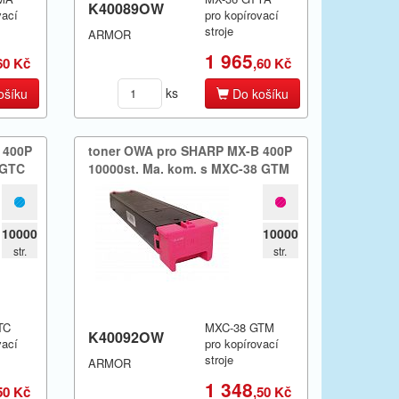
K40089OW
vací
pro kopírovací
stroje
ARMOR
1 965
60 Kč
,60 Kč
ks
ošíku
Do košíku
 400P
toner OWA pro SHARP MX-​B 400P
8 GTC
10000st.​ Ma.​ kom.​ s MXC-38 GTM
10000
10000
str.
str.
TC
MXC-38 GTM
K40092OW
vací
pro kopírovací
stroje
ARMOR
1 348
50 Kč
,50 Kč