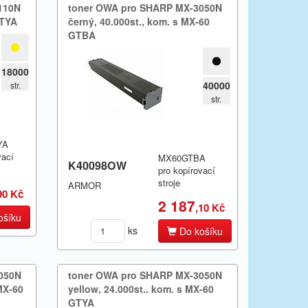
110N
toner OWA pro SHARP MX-​3050N
GTYA
černý,​ 40.​000st.​,​ kom.​ s MX-60
GTBA
18000
40000
str.
str.
YA
vací
MX60GTBA
K40098OW
pro kopírovací
stroje
ARMOR
90 Kč
2 187
,10 Kč
ošíku
ks
Do košíku
3050N
toner OWA pro SHARP MX-​3050N
 MX-60
yellow,​ 24.​000st.​.​ kom.​ s MX-60
GTYA