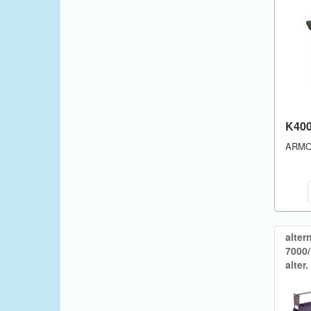
K40
ARM
alter
7000/​
alter.​