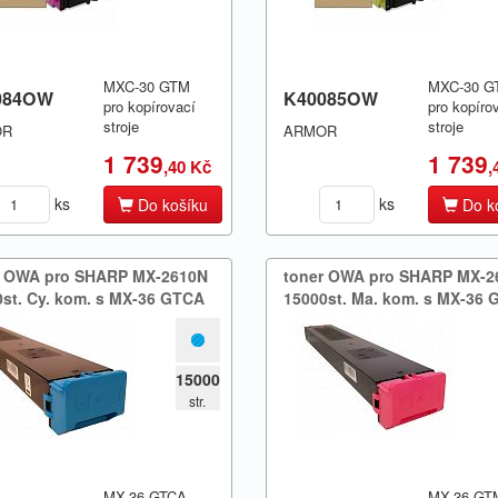
MXC-30 GTM
MXC-30 G
084OW
K40085OW
pro kopírovací
pro kopíro
stroje
stroje
OR
ARMOR
1 739
1 739
,40 Kč
,
ks
ks
Do košíku
Do k
r OWA pro SHARP MX-​2610N
toner OWA pro SHARP MX-​
st.​ Cy.​ kom.​ s MX-36 GTCA
15000st.​ Ma.​ kom.​ s MX-36
15000
str.
MX-36 GTCA
MX-36 GT