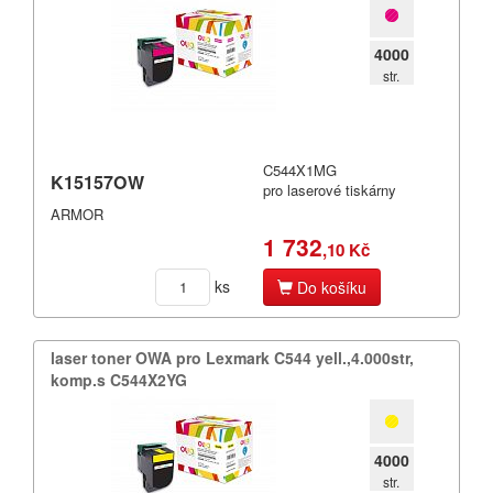
4000
str.
C544X1MG
K15157OW
pro laserové tiskárny
ARMOR
1 732
,10 Kč
ks
Do košíku
laser toner OWA pro Lexmark C544 yell.​,​4.​000str,​
komp.​s C544X2YG
4000
str.