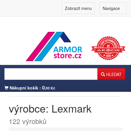
Zobrazit menu
Navigace
HLEDAT
0
Nákupní košík :
,00 Kč
výrobce: Lexmark
Přihlášení zákazníka
122 výrobků