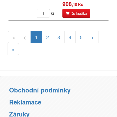
908
,10 Kč
ks
Do košíku
«
<
1
2
3
4
5
>
»
Obchodní podmínky
Reklamace
Záruky