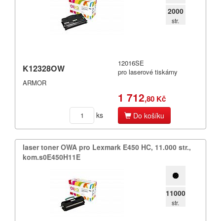
2000
Towa
str.
Triumph Adler
Utax
12016SE
K12328OW
pro laserové tiskárny
Xerox
ARMOR
1 712
jiné
,80 Kč
ks
Do košíku
laser toner OWA pro Lexmark E450 HC,​ 11.​000 str.​,​
kom.​s0E450H11E
11000
str.