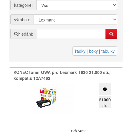
kategorie:
Přihlásit se
výrobce:
Nová registrace
Ztráta hesla
hledání:
Kategorie
Výrobci
řádky
|
boxy
|
tabulky
3DW
KONEC toner OWA pro Lexmark T630 21.​000 str.​,​
kompat.​s 12A7462
Armor
Brother
21000
Canon
str.
Citizen
Dell
12A7462