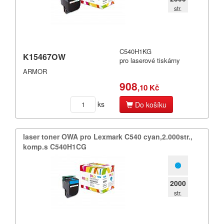
str.
C540H1KG
K15467OW
pro laserové tiskárny
ARMOR
908
,10 Kč
ks
Do košíku
laser toner OWA pro Lexmark C540 cyan,​2.​000str.​,​
komp.​s C540H1CG
2000
str.