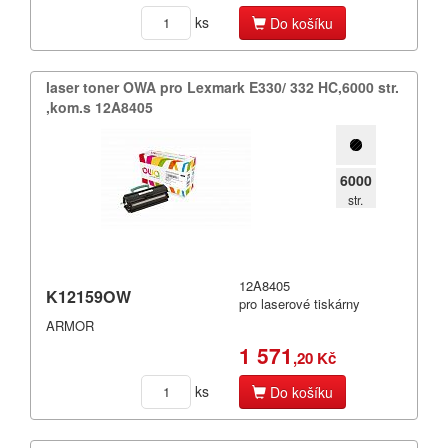
Mannesmann Tally
ks
Do košíku
Mectec
laser toner OWA pro Lexmark E330/​ 332 HC,​6000 str.​
Mita
,​kom.​s 12A8405
More
Nakajima
6000
str.
Nashua
NEC
12A8405
Nixdorf
K12159OW
pro laserové tiskárny
ARMOR
Océ
1 571
,20 Kč
Okidata
ks
Do košíku
Olivetti