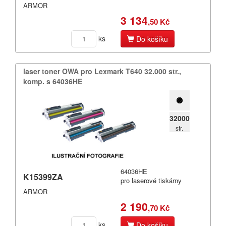
ARMOR
3 134
,50 Kč
ks
Do košíku
laser toner OWA pro Lexmark T640 32.​000 str.​,​
komp.​ s 64036HE
32000
str.
64036HE
K15399ZA
pro laserové tiskárny
ARMOR
2 190
,70 Kč
ks
Do košíku