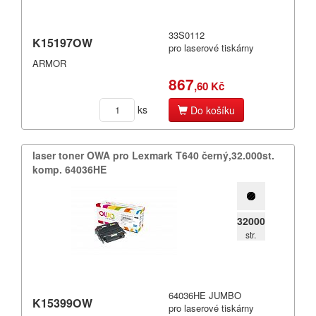
33S0112
K15197OW
pro laserové tiskárny
ARMOR
867
,60 Kč
ks
Do košíku
laser toner OWA pro Lexmark T640 černý,​32.​000st.​
komp.​ 64036HE
32000
str.
64036HE JUMBO
K15399OW
pro laserové tiskárny