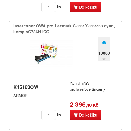
ks
Do košíku
laser toner OWA pro Lexmark C736/​ X736/​738 cyan,​
komp.​sC736H1CG
10000
str.
C736H1CG
K15183OW
pro laserové tiskárny
ARMOR
2 396
,40 Kč
ks
Do košíku