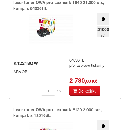
Olympia
laser toner OWA pro Lexmark T640 21.​000 str.​,​
komp.​ s 64036HE
Panasonic
Philips
21000
str.
Printronix
Ricoh
Samsung
64036HE
K12218OW
pro laserové tiskárny
Seikosha
ARMOR
2 780
,00 Kč
Sharp
ks
Do košíku
Smith
Star
laser toner OWA pro Lexmark E120 2.​000 str.​,​
kompat.​ s 12016SE
Tally
Toshiba