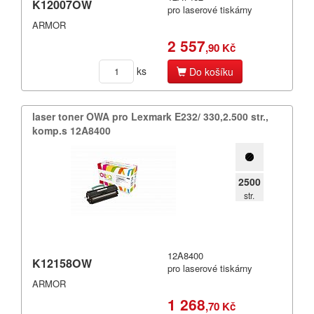
K12007OW
pro laserové tiskárny
DIN
ARMOR
Dymo
2 557
,90 Kč
Epson
ks
Do košíku
Fujitsu
laser toner OWA pro Lexmark E232/​ 330,​2.​500 str.​,​
Hermes
komp.​s 12A8400
HP (Hewlett Packard)
IBM
2500
str.
Konica
Konica-Minolta (Minolta)
12A8400
K12158OW
Kyocera
pro laserové tiskárny
ARMOR
Lexmark
1 268
,70 Kč