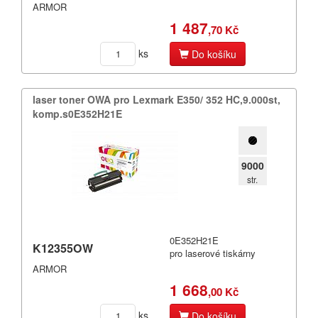
ARMOR
1 487
,70 Kč
ks
Do košíku
laser toner OWA pro Lexmark E350/​ 352 HC,​9.​000st,​
komp.​s0E352H21E
9000
str.
0E352H21E
K12355OW
pro laserové tiskárny
ARMOR
1 668
,00 Kč
ks
Do košíku