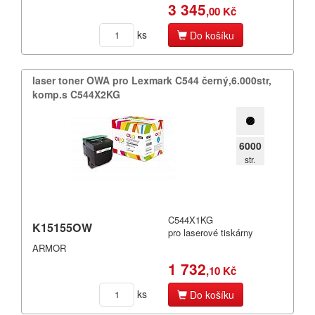
3 345
,00 Kč
ks
Do košíku
laser toner OWA pro Lexmark C544 černý,​6.​000str,​
komp.​s C544X2KG
6000
str.
C544X1KG
K15155OW
pro laserové tiskárny
ARMOR
1 732
,10 Kč
ks
Do košíku