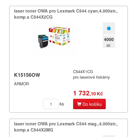
laser toner OWA pro Lexmark C544 cyan,​4.​000str.​,​
komp.​s C544X2CG
4000
str.
C544X1CG
K15156OW
pro laserové tiskárny
ARMOR
1 732
,10 Kč
ks
Do košíku
laser toner OWA pro Lexmark C544 mag.​,​4.​000str.​,​
komp.​s C544X2MG