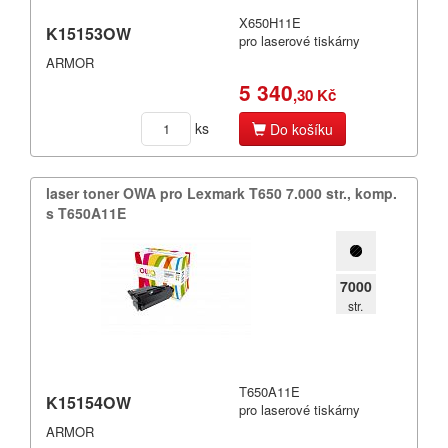
X650H11E
K15153OW
pro laserové tiskárny
ARMOR
5 340
,30 Kč
ks
Do košíku
laser toner OWA pro Lexmark T650 7.​000 str.​,​ komp.​
s T650A11E
7000
str.
T650A11E
K15154OW
pro laserové tiskárny
ARMOR