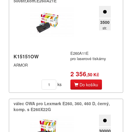
500str,​kom.​E260A21E
3500
str.
E260A11E
K15151OW
pro laserové tiskárny
ARMOR
2 356
,50 Kč
ks
Do košíku
válec OWA pro Lexmark E260,​ 360,​ 460 D,​ černý,​
komp.​ s E260X22G
30000