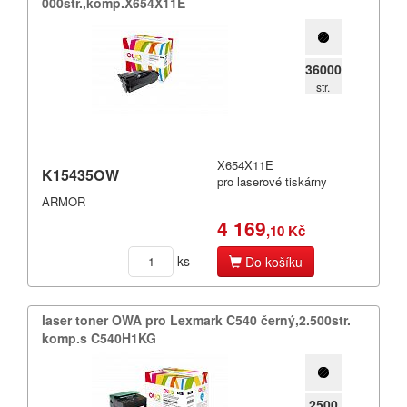
000str.​,​komp.​X654X11E
36000
str.
X654X11E
K15435OW
pro laserové tiskárny
ARMOR
4 169
,10 Kč
ks
Do košíku
laser toner OWA pro Lexmark C540 černý,​2.​500str.​
komp.​s C540H1KG
2500