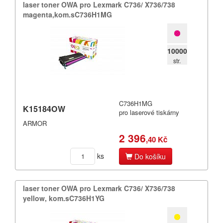
laser toner OWA pro Lexmark C736/​ X736/​738
magenta,​kom.​sC736H1MG
10000
str.
C736H1MG
K15184OW
pro laserové tiskárny
ARMOR
2 396
,40 Kč
ks
Do košíku
laser toner OWA pro Lexmark C736/​ X736/​738
yellow,​ kom.​sC736H1YG