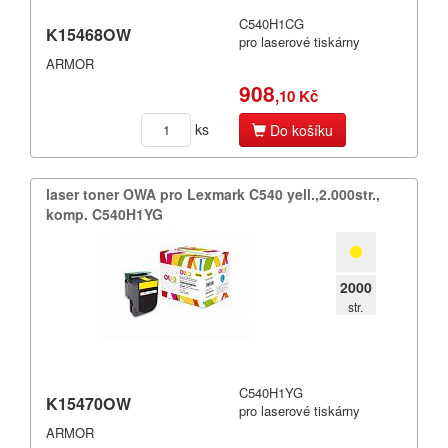
C540H1CG
K15468OW
pro laserové tiskárny
ARMOR
908
,10 Kč
ks
Do košíku
laser toner OWA pro Lexmark C540 yell.​,​2.​000str.​,​
komp.​ C540H1YG
2000
str.
C540H1YG
K15470OW
pro laserové tiskárny
ARMOR