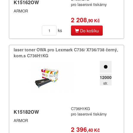
K15162OW
pro laserové tiskárny
ARMOR
2 208
,90 Kč
ks
Do košíku
laser toner OWA pro Lexmark C736/​ X736/​738 černý,​
kom.​s C736H1KG
12000
str.
C736H1KG
K15182OW
pro laserové tiskárny
ARMOR
2 396
,40 Kč