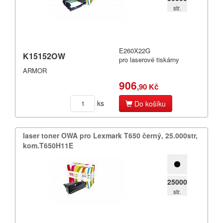
str.
E260X22G
K15152OW
pro laserové tiskárny
ARMOR
906
,90 Kč
ks
Do košíku
laser toner OWA pro Lexmark T650 černý,​ 25.​000str,​
kom.​T650H11E
25000
str.