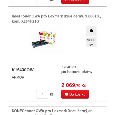
laser toner OWA pro Lexmark X264 černý,​ 9.​000str.​,​
kom.​ X264H21G
9000
str.
X264H21G
K15430OW
pro laserové tiskárny
ARMOR
2 069
,70 Kč
ks
Do košíku
KONEC toner OWA pro Lexmark X656 černý,​36.​