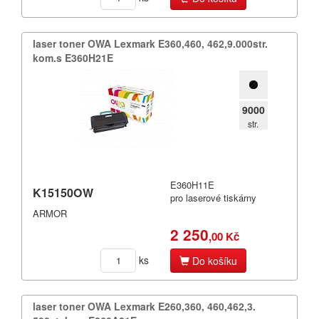
laser toner OWA Lexmark E360,​460,​ 462,​9.​000str.​
kom.​s E360H21E
9000
str.
E360H11E
K15150OW
pro laserové tiskárny
ARMOR
2 250
,00 Kč
ks
Do košíku
laser toner OWA Lexmark E260,​360,​ 460,​462,​3.​