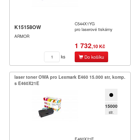
C544X1YG
K15158OW
pro laserové tiskárny
ARMOR
1 732
,10 Kč
ks
Do košíku
laser toner OWA pro Lexmark E460 15.​000 str,​ komp.​
s E460X21E
15000
str.
E460X21E