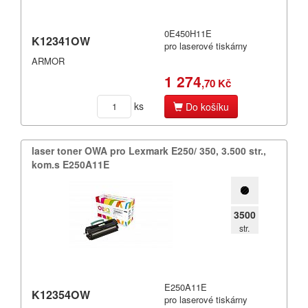
0E450H11E
K12341OW
pro laserové tiskárny
ARMOR
1 274
,70 Kč
ks
Do košíku
laser toner OWA pro Lexmark E250/​ 350,​ 3.​500 str.​,​
kom.​s E250A11E
3500
str.
E250A11E
K12354OW
pro laserové tiskárny