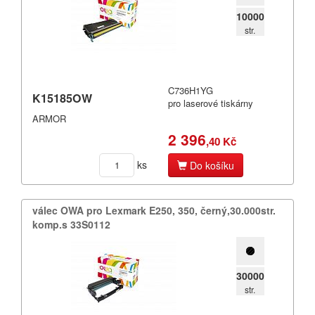
10000
str.
C736H1YG
K15185OW
pro laserové tiskárny
ARMOR
2 396
,40 Kč
ks
Do košíku
válec OWA pro Lexmark E250,​ 350,​ černý,​30.​000str.​
komp.​s 33S0112
30000
str.