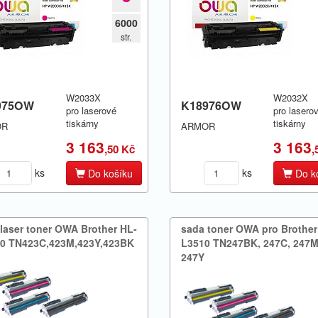
6000
str.
W2033X
W2032X
975OW
K18976OW
pro laserové
pro lasero
tiskárny
tiskárny
OR
ARMOR
3 163
3 163
,50 Kč
,
ks
ks
Do košíku
Do k
laser toner OWA Brother HL-​
sada toner OWA pro Brother
0 TN423C,​423M,​423Y,​423BK
L3510 TN247BK,​ 247C,​ 247M,
247Y