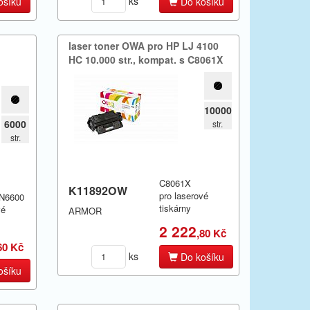
ks
ošíku
Do košíku
laser toner OWA pro HP LJ 4100
HC 10.​000 str.​,​ kompat.​ s C8061X
10000
6000
str.
str.
C8061X
K11892OW
pro laserové
TN6600
tiskárny
vé
ARMOR
2 222
,80 Kč
60 Kč
ks
Do košíku
ošíku