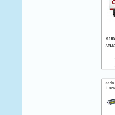
K18
ARM
sada 
L 826