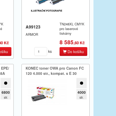
YK
TN248XL CMYK
A99123
vé
pro laserové
tiskárny
ARMOR
8 585
80 Kč
,60 Kč
ks
ošíku
Do košíku
 EPE/​
KONEC toner OWA pro Canon FC
298A
120 4.​000 str.​,​ kompat.​ s E 30
6800
4000
str.
str.