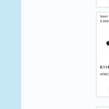
laser
5.​000
K11
ARM