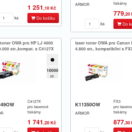
tiskárny
ARMOR
1 251
,10 Kč
779
,20
ks
Do košíku
ks
Do k
 toner OWA pro HP LJ 4000
laser toner OWA pro Canon
.​000 str.​,​kompat.​ s C4127X
4.​800 str.​,​ kompatibilní s FX
10000
str.
C4127X
FX3
349OW
K11350OW
pro laserové
pro lasero
tiskárny
tiskárny
OR
ARMOR
1 741
877
,20 Kč
,30