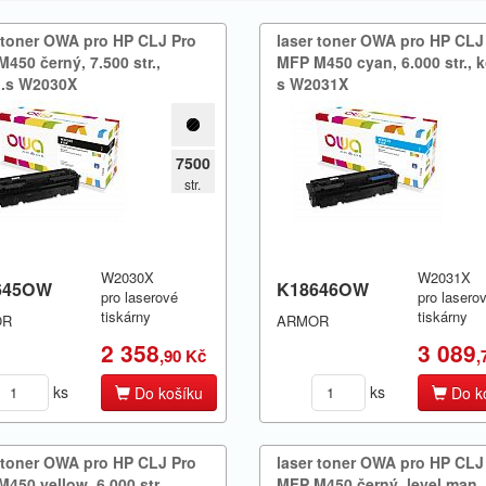
 toner OWA pro HP CLJ Pro
laser toner OWA pro HP CLJ
50 černý,​ 7.​500 str.​,​
MFP M450 cyan,​ 6.​000 str.​,​ 
.​s W2030X
s W2031X
7500
str.
W2030X
W2031X
645OW
K18646OW
pro laserové
pro lasero
tiskárny
tiskárny
OR
ARMOR
2 358
3 089
,90 Kč
,
ks
ks
Do košíku
Do k
 toner OWA pro HP CLJ Pro
laser toner OWA pro HP CLJ
50 yellow,​ 6.​000 str.​,​
MFP M450 černý,​ level man.​,​ 