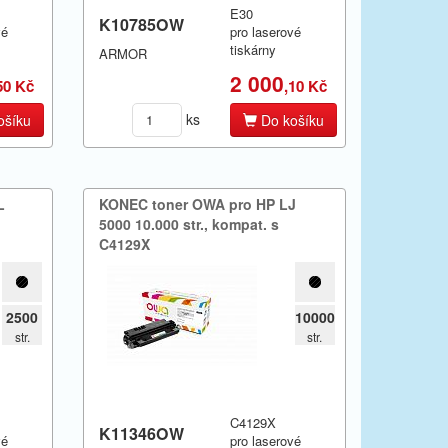
E30
K10785OW
vé
pro laserové
tiskárny
ARMOR
2 000
50 Kč
,10 Kč
ks
ošíku
Do košíku
L
KONEC toner OWA pro HP LJ
5000 10.​000 str.​,​ kompat.​ s
C4129X
2500
10000
str.
str.
C4129X
K11346OW
vé
pro laserové