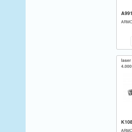
A99
ARM
laser
4.​000
K10
ARM