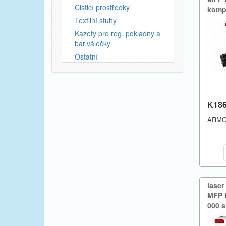
Čisticí prostředky
komp
Textilní stuhy
Kazety pro reg. pokladny a
bar.válečky
Ostatní
K18
ARM
laser
MFP M
000 s