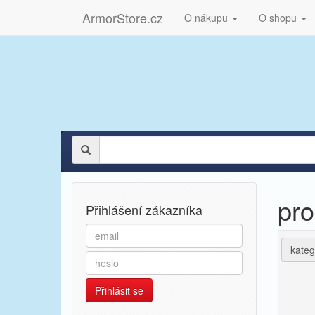
ArmorStore.cz
O nákupu
O shopu
pro
Přihlášení zákazníka
kateg
Přihlásit se