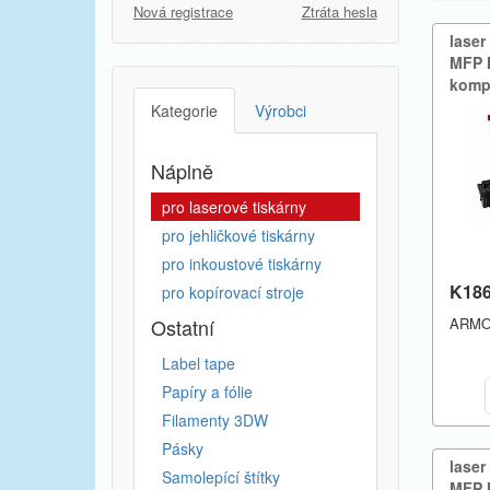
Nová registrace
Ztráta hesla
laser
MFP M4
komp
Kategorie
Výrobci
Náplně
pro laserové tiskárny
pro jehličkové tiskárny
pro inkoustové tiskárny
K18
pro kopírovací stroje
Ostatní
ARM
Label tape
Papíry a fólie
Filamenty 3DW
Pásky
laser
Samolepící štítky
MFP M4