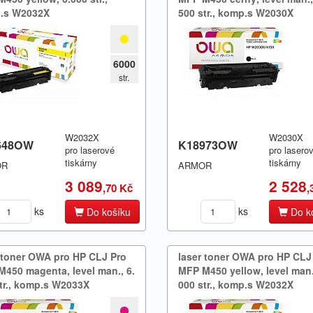
.​s W2032X
500 str.​,​ komp.​s W2030X
6000
str.
W2032X
W2030X
648OW
K18973OW
pro laserové
pro lasero
tiskárny
tiskárny
OR
ARMOR
3 089
2 528
,70 Kč
,
ks
ks
Do košíku
Do k
 toner OWA pro HP CLJ Pro
laser toner OWA pro HP CLJ
450 magenta,​ level man.​,​ 6.​
MFP M450 yellow,​ level man.​,​
tr.​,​ komp.​s W2033X
000 str.​,​ komp.​s W2032X