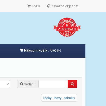
Košík
Závazně objednat
0
Nákupní košík :
,00 Kč
hledání:
řádky
|
boxy
|
tabulky