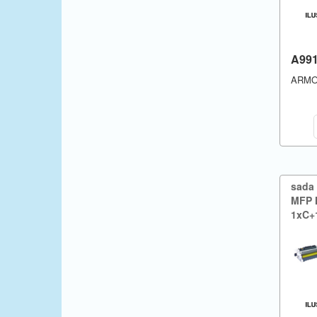
A99
ARM
sada
MFP 
1xC+​