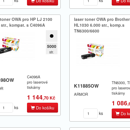
ks
ks
Do košíku
Do k
 toner OWA pro HP LJ 2100
laser toner OWA pro Brother
 str.​,​ kompat.​ s C4096A
HL1030 6.​000 str.​,​ komp.​s
TN6300/​6600
5000
str.
C4096A
498OW
pro laserové
TN6300, 
K11885OW
tiskárny
pro lasero
OR
tiskárny
ARMOR
1 144
,70 Kč
1 086
,
ks
Do košíku
ks
Do k