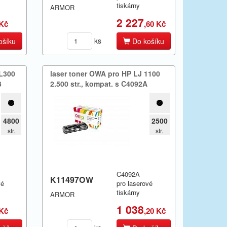
tiskárny
ARMOR
2 227
 Kč
,60 Kč
ks
ošíku
Do košíku
 L300
laser toner OWA pro HP LJ 1100
3
2.​500 str.​,​ kompat.​ s C4092A
4800
2500
str.
str.
C4092A
K11497OW
vé
pro laserové
tiskárny
ARMOR
1 038
 Kč
,20 Kč