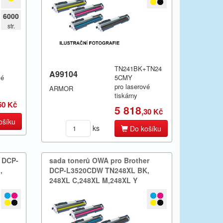
6000
str.
TN241BK+TN24
A99104
vé
5CMY
pro laserové
ARMOR
tiskárny
50 Kč
5 818
,30 Kč
ošíku
ks
Do košíku
 DCP-​
sada tonerů OWA pro Brother
​
DCP-​L3520CDW TN248XL BK,​
248XL C,​248XL M,​248XL Y