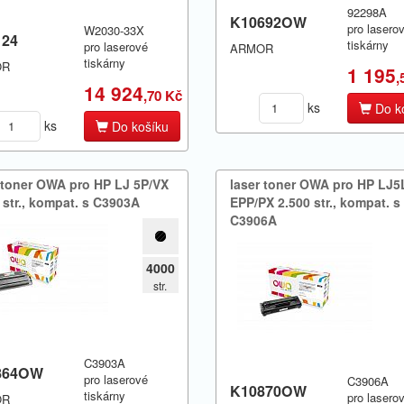
92298A
K10692OW
pro lasero
W2030-33X
124
tiskárny
pro laserové
ARMOR
tiskárny
OR
1 195
,
14 924
,70 Kč
ks
Do k
ks
Do košíku
 toner OWA pro HP LJ 5P/​VX
laser toner OWA pro HP LJ5
 str.​,​ kompat.​ s C3903A
EPP/​PX 2.​500 str.​,​ kompat.​ s
C3906A
4000
str.
C3903A
864OW
pro laserové
C3906A
K10870OW
tiskárny
pro lasero
OR