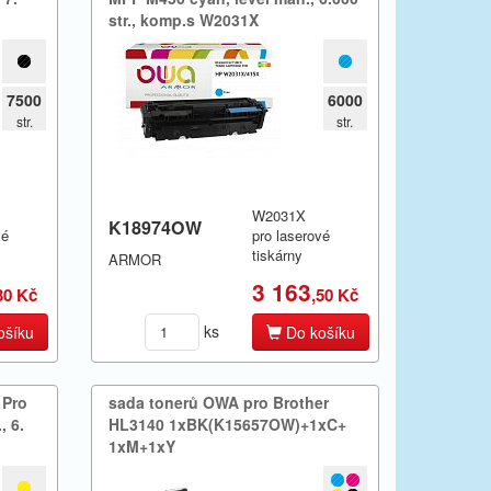
str.​,​ komp.​s W2031X
7500
6000
str.
str.
W2031X
K18974OW
vé
pro laserové
tiskárny
ARMOR
3 163
30 Kč
,50 Kč
ks
ošíku
Do košíku
 Pro
sada tonerů OWA pro Brother
 6.​
HL3140 1xBK(K15657OW)+​1xC+​
1xM+​1xY