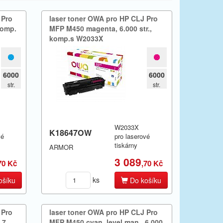
 Pro
laser toner OWA pro HP CLJ Pro
komp.​
MFP M450 magenta,​ 6.​000 str.​,​
komp.​s W2033X
6000
6000
str.
str.
W2033X
K18647OW
vé
pro laserové
tiskárny
ARMOR
3 089
70 Kč
,70 Kč
ks
ošíku
Do košíku
 Pro
laser toner OWA pro HP CLJ Pro
7.​
MFP M450 cyan,​ level man.​,​ 6.​000