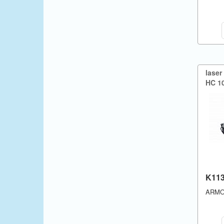
laser
HC 10
K11
ARM