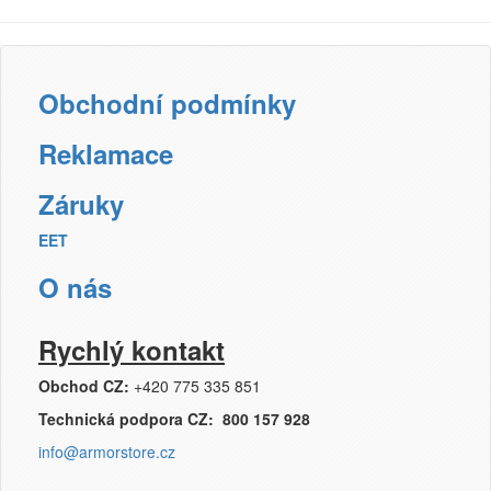
Přihlásit se
Nová registrace
Ztráta hesla
Obchodní podmínky
Reklamace
Kategorie
Výrobci
Záruky
EET
Náplně
O nás
pro laserové tiskárny
pro jehličkové tiskárny
pro inkoustové tiskárny
Rychlý kontakt
pro kopírovací stroje
Obchod CZ:
+420 775 335 851
Ostatní
Technická podpora CZ: 800 157 928
Label tape
info@armorstore.cz
Papíry a fólie