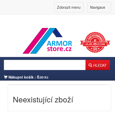
Zobrazit menu
Navigace
HLEDAT
0
Nákupní košík :
,00 Kč
Přihlášení zákazníka
Neexistující zboží