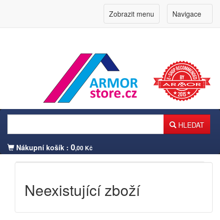
Zobrazit menu
Navigace
HLEDAT
0
Nákupní košík :
,00 Kč
Přihlášení zákazníka
Neexistující zboží