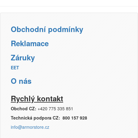
Přihlásit se
Nová registrace
Ztráta hesla
Obchodní podmínky
Reklamace
Kategorie
Výrobci
Záruky
EET
Náplně
O nás
pro laserové tiskárny
pro jehličkové tiskárny
pro inkoustové tiskárny
Rychlý kontakt
pro kopírovací stroje
Obchod CZ:
+420 775 335 851
Ostatní
Technická podpora CZ: 800 157 928
Label tape
info@armorstore.cz
Papíry a fólie