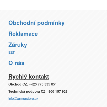
Přihlásit se
Nová registrace
Ztráta hesla
Obchodní podmínky
Reklamace
Kategorie
Výrobci
Záruky
EET
Náplně
O nás
pro laserové tiskárny
pro jehličkové tiskárny
pro inkoustové tiskárny
Rychlý kontakt
pro kopírovací stroje
Obchod CZ:
+420 775 335 851
Ostatní
Technická podpora CZ: 800 157 928
Label tape
info@armorstore.cz
Papíry a fólie