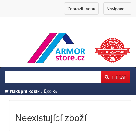
Zobrazit menu
Navigace
HLEDAT
0
Nákupní košík :
,00 Kč
Přihlášení zákazníka
Neexistující zboží